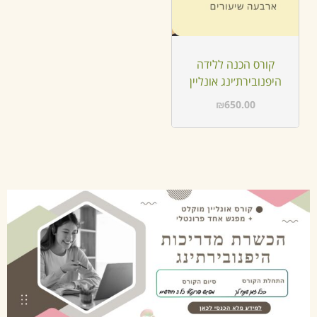
קורס הכנה ללידה
היפנובירת׳ינג אונליין
₪
650.00