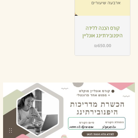
קורס הכנה ללידה
היפנובירת׳ינג אונליין
₪
650.00