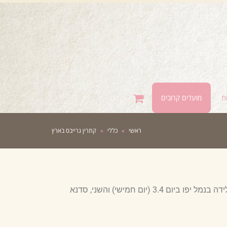
ת
מועדים קרובים
ראשי
»
כללי
»
קתרין גרייבס בארץ
קתרין גרייבס, מחברת ספר ההיפנובריתינג (הלבן) מגיע לארץ מבריטניה לשני ארועים מרכזיים. האחד, כנס ספרות הריון ולידה בנמל יפו ביום 3.4 (יום חמישי) והשני, סדנא