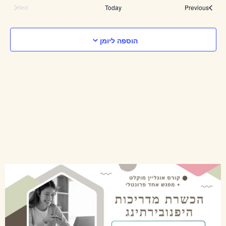
EARCH
date.
Events
Today
Previous
Next
ION
Events
AND
הוספה ליומן
VIEWS
ATION