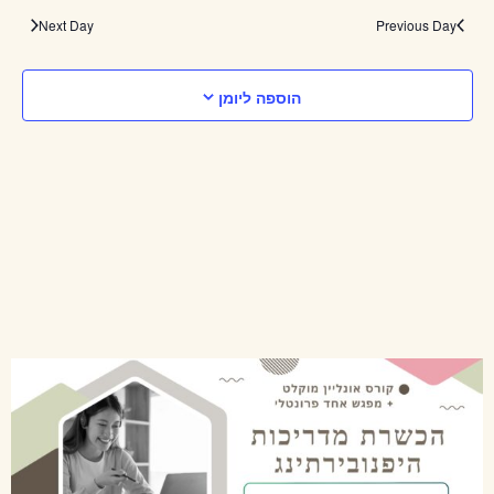
EARCH
date.
Next Day
Previous Day
ION
AND
הוספה ליומן
VIEWS
ATION