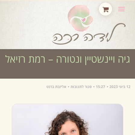
תפריט
גיה ויינשטיין ונטורה – רמת רזיאל
12 ביוני 2023
15:27
סגור לתגובות
אליזבת ברנט