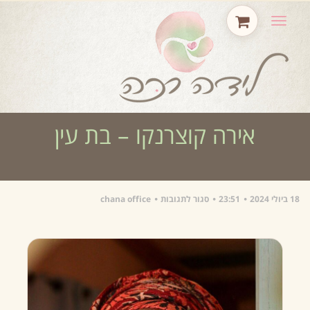
תפריט
אירה קוצרנקו – בת עין
18 ביולי 2024
23:51
סגור לתגובות
chana office