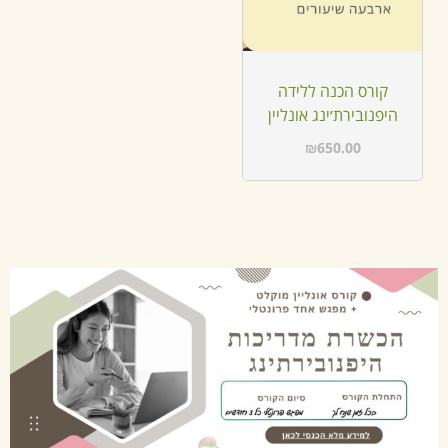
קורס הכנה ללידה
היפנובירת׳ינג אונליין
₪
650.00