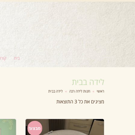
בית
קורס
לידה בבית
ראשי
»
חנות לידה רכה
»
לידה בבית
מציגים את כל ⁦3⁩ התוצאות
מבצע!