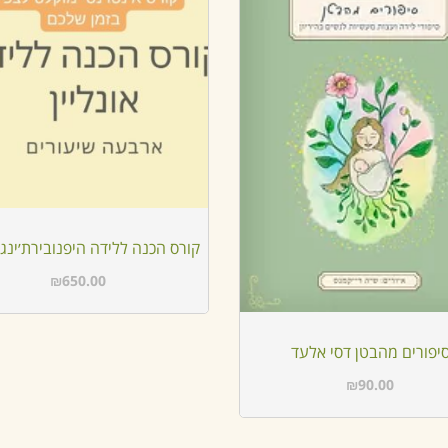
קורס הכנה ללידה היפנובירת׳ינג א
₪
650.00
יפורים מהבטן דסי אלעד
₪
90.00