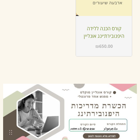
קורס הכנה ללידה
היפנובירת׳ינג אונליין
₪
650.00