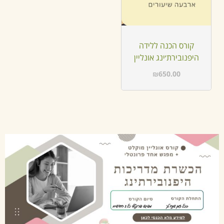
קורס הכנה ללידה
היפנובירת׳ינג אונליין
₪
650.00