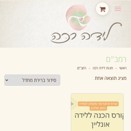
תפריט
רמב"ם
ראשי
»
חנות לידה רכה
»
רמב"ם
מציג תוצאה אחת