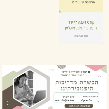
קורס הכנה ללידה
היפנובירת׳ינג אונליין
₪
650.00