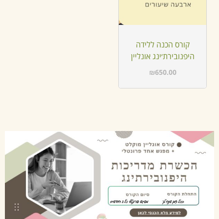
קורס הכנה ללידה
היפנובירת׳ינג אונליין
₪
650.00