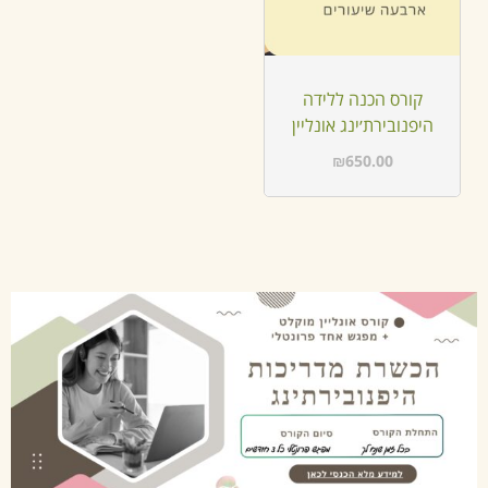
קורס הכנה ללידה
היפנובירת׳ינג אונליין
₪
650.00