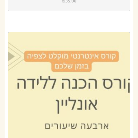
₪
35.00