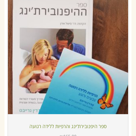
ספר היפנובירת’ינג והרפיות ללידה רגועה