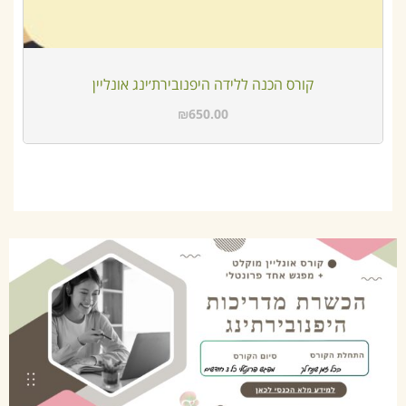
קורס הכנה ללידה היפנובירת׳ינג אונליין
₪
650.00