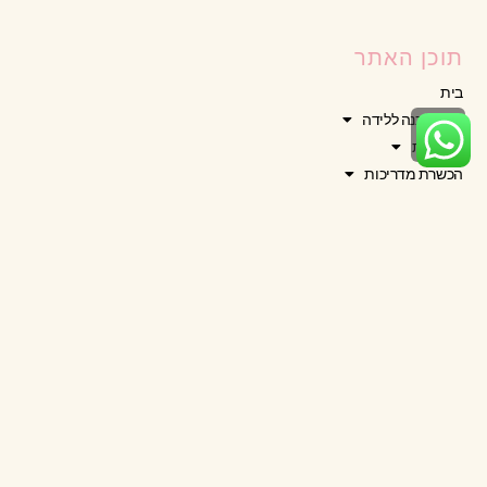
תוכן האתר
בית
גלילה
קורס הכנה ללידה
מדריכות
לראש
הכשרת מדריכות
העמוד
ידע והשראה
חנות
אודות
מועדים קרובים
NEWSLETTER
קבלי עדכונים אודות הפעילות שלנו ב
קבוצה לידה פעילה
, באתר לידה רכה
ו
באפליקציה יולדות