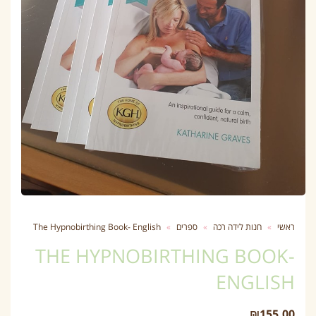
ראשי
»
חנות לידה רכה
»
ספרים
»
The Hypnobirthing Book- English
THE HYPNOBIRTHING BOOK-
ENGLISH
₪
155.00