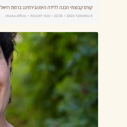
קורס קבוצתי הכנה ללידה היפנובירתינג ברמת רזיאל יתקיים בימי רביעי ב
8 בספטמבר 2024
22:30
סגור לתגובות
chana office