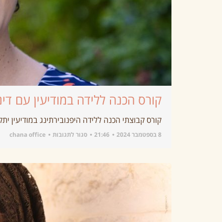
קורס הכנה ללידה במודיעין עם דינה
קורס קבוצתי הכנה ללידה היפנובירתינג במודיעין יתקיים בימי שלישי בבוקר בשעות 00
8 בספטמבר 2024
21:46
סגור לתגובות
chana office