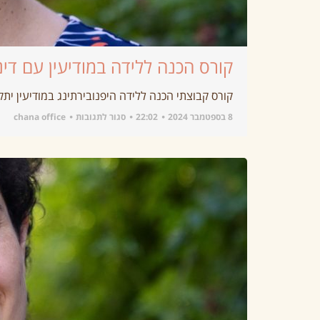
קורס הכנה ללידה במודיעין עם דינה
קורס קבוצתי הכנה ללידה היפנובירתינג במודיעין יתקיים בימי חמישי בבוקר בשעות :00
8 בספטמבר 2024
22:02
סגור לתגובות
chana office