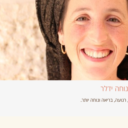
וחה ידלר
רגועה, בריאה ונוחה יותר.