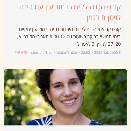
קורס הכנה ללידה במודיעין עם דינה
לויטן תורגמן
קורס קבוצתי הכנה ללידה היפנובירתינג במודיעין יתקיים
בימי חמישי בבוקר בשעות 9:00-12:00 תאריכי הקורס: 6,
20, 27 למרץ, 3 לאפריל
קרא עוד ←
8 בספטמבר 2024
22:02
סגור לתגובות
chana office