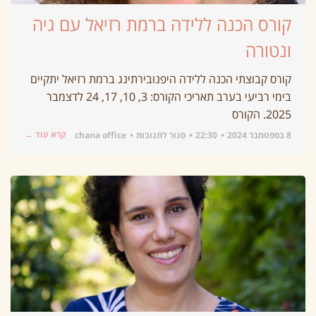
קורס הכנה ללידה ברמת רזיאל עם גיה
ונטורה
קורס קבוצתי הכנה ללידה היפנובירתינג ברמת רזיאל יתקיים
בימי רביעי בערב תאריכי הקורס: 3, 10, 17, 24 לדצמבר
2025. הקורס
קרא עוד ←
8 בספטמבר 2024
22:30
סגור לתגובות
chana office