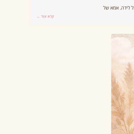
 לידה. אמא של
קרא עוד ←