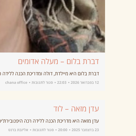
דברת בלום – מעלה אדומים
דברת בלום היא מיילדת, דולה ומדריכת הכנה ללידה 
12 בפברואר 2026
22:03
סגור לתגובות
chana office
עדן מזאה – לוד
עדן מזאה היא מדריכת הכנה ללידה רכה היפנובירת’ינ
23 בדצמבר 2025
20:00
סגור לתגובות
אליזבת ברנט