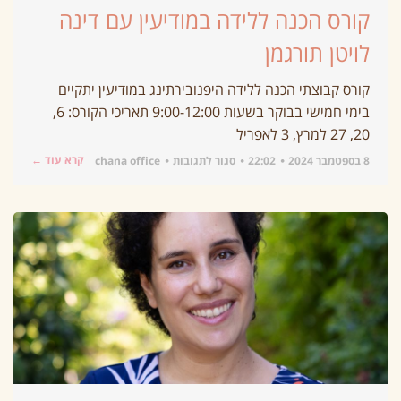
קורס הכנה ללידה במודיעין עם דינה
לויטן תורגמן
קורס קבוצתי הכנה ללידה היפנובירתינג במודיעין יתקיים
בימי חמישי בבוקר בשעות 9:00-12:00 תאריכי הקורס: 6,
20, 27 למרץ, 3 לאפריל
קרא עוד ←
8 בספטמבר 2024
22:02
סגור לתגובות
chana office