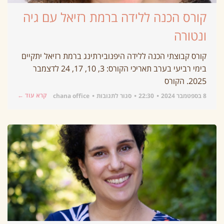
קורס הכנה ללידה ברמת רזיאל עם גיה
ונטורה
קורס קבוצתי הכנה ללידה היפנובירתינג ברמת רזיאל יתקיים
בימי רביעי בערב תאריכי הקורס: 3, 10, 17, 24 לדצמבר
2025. הקורס
קרא עוד ←
8 בספטמבר 2024
22:30
סגור לתגובות
chana office