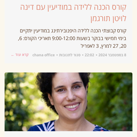
קורס הכנה ללידה במודיעין עם דינה
לויטן תורגמן
קורס קבוצתי הכנה ללידה היפנובירתינג במודיעין יתקיים
בימי חמישי בבוקר בשעות 9:00-12:00 תאריכי הקורס: 6,
20, 27 למרץ, 3 לאפריל
קרא עוד ←
8 בספטמבר 2024
22:02
סגור לתגובות
chana office