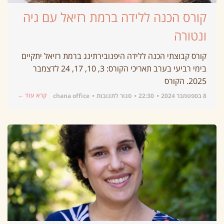
קורס הכנה ללידה ברמת רזיאל עם גיה
ונטורה
קורס קבוצתי הכנה ללידה היפנובירתינג ברמת רזיאל יתקיים
בימי רביעי בערב תאריכי הקורס: 3, 10, 17, 24 לדצמבר
2025. הקורס
קרא עוד ←
8 בספטמבר 2024
22:30
סגור לתגובות
chana office