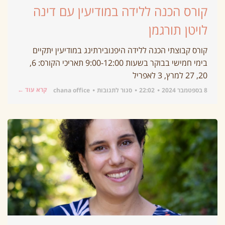
קורס הכנה ללידה במודיעין עם דינה
לויטן תורגמן
קורס קבוצתי הכנה ללידה היפנובירתינג במודיעין יתקיים
בימי חמישי בבוקר בשעות 9:00-12:00 תאריכי הקורס: 6,
20, 27 למרץ, 3 לאפריל
קרא עוד ←
8 בספטמבר 2024
22:02
סגור לתגובות
chana office