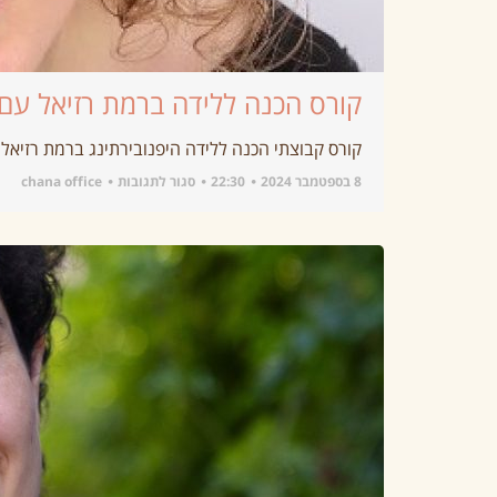
קורס הכנה ללידה ברמת רזיאל עם 
קורס קבוצתי הכנה ללידה היפנובירתינג ברמת רזיאל יתקיים בימי רביעי ב
8 בספטמבר 2024
22:30
סגור לתגובות
chana office