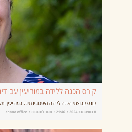
קורס הכנה ללידה במודיעין עם דינה
קורס קבוצתי הכנה ללידה היפנובירתינג במודיעין יתקיים בימי שלישי בבוקר בשעות 00
8 בספטמבר 2024
21:46
סגור לתגובות
chana office