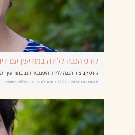
קורס הכנה ללידה במודיעין עם דינה
קורס קבוצתי הכנה ללידה היפנובירתינג במודיעין יתקיים בימי חמישי בבוקר בשעות :00
8 בספטמבר 2024
22:02
סגור לתגובות
chana office