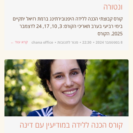
ונטורה
קורס קבוצתי הכנה ללידה היפנובירתינג ברמת רזיאל יתקיים
בימי רביעי בערב תאריכי הקורס: 3, 10, 17, 24 לדצמבר
2025. הקורס
קרא עוד ←
8 בספטמבר 2024
22:30
סגור לתגובות
chana office
קורס הכנה ללידה במודיעין עם דינה