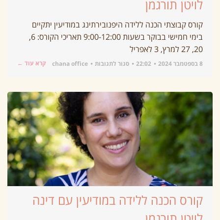
לויטן תורגמן
קורס קבוצתי הכנה ללידה היפנובירתינג במודיעין יתקיים
בימי חמישי בבוקר בשעות 9:00-12:00 תאריכי הקורס: 6,
20, 27 למרץ, 3 לאפריל
קרא עוד ←
8 בספטמבר 2024
22:02
סגור לתגובות
chana office
קורס הכנה ללידה במודיעין עם דינה
לויטן תורגמן