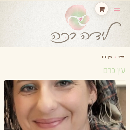
תפריט
ראשי
»
עין כרם
עין כרם