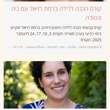
קורס הכנה ללידה ברמת רזיאל עם גיה
ונטורה
קורס קבוצתי הכנה ללידה היפנובירתינג ברמת רזיאל יתקיים
בימי רביעי בערב תאריכי הקורס: 3, 10, 17, 24 לדצמבר
2025. הקורס
קרא עוד ←
8 בספטמבר 2024
22:30
סגור לתגובות
chana office