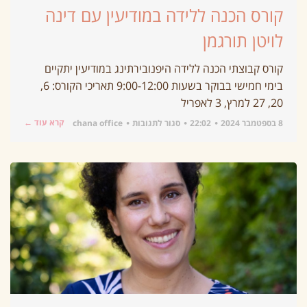
קורס הכנה ללידה במודיעין עם דינה
לויטן תורגמן
קורס קבוצתי הכנה ללידה היפנובירתינג במודיעין יתקיים
בימי חמישי בבוקר בשעות 9:00-12:00 תאריכי הקורס: 6,
20, 27 למרץ, 3 לאפריל
קרא עוד ←
8 בספטמבר 2024
22:02
סגור לתגובות
chana office