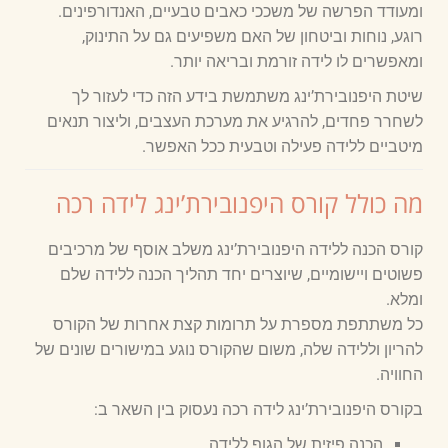
ומעודד הפרשה של משככי כאבים טבעיים, האנדורפינים.
רוגע, נוחות וביטחון של האם משפיעים גם על התינוק,
ומאפשרים לו לידה זורמת ובריאה יותר.
שיטת היפנובירת’ינג משתמשת בידע הזה כדי לעזור לך
לשחרר פחדים, להרגיע את מערכת העצבים, וליצור תנאים
מיטביים ללידה פעילה וטבעית ככל האפשר.
מה כולל קורס היפנובירת’ינג לידה רכה
קורס הכנה ללידה היפנובירת’ינג משלב אוסף של מרכיבים
פשוטים ויישומיים, שיוצרים יחד תהליך הכנה ללידה שלם
ומלא.
כל משתתפת מספרת על תרומות קצת אחרות של הקורס
להריון וללידה שלה, משום שהקורס נוגע במישורים שונים של
החוויה.
בקורס היפנובירת’ינג לידה רכה נעסוק בין השאר ב:
הכנה פיזית של הגוף ללידה