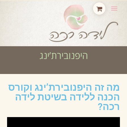
תפריט
היפנובירת’ינג
מה זה היפנובירת’ינג וקורס
הכנה ללידה בשיטת לידה
רכה?