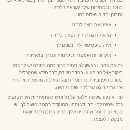
במהלך הקורס, היפנובירת’ינג תומכת בך לא רק בגוף, אלא גם
בתכנון ובבחירות שלך לקראת הלידה.
נתבונן יחד בשאלות כמו:
איפה את רוצה ללדת
מי את רוצה שיהיה לצידך בלידה
איזה סוג טיפול וליווי נכונים לך
אילו זכויות ואפשרויות קיימות עבורך במערכת
גם אם בהריון ראשון לא תמיד ברור כמה בחירה יש לך בכל
ביקור אצל הרופא או בחדר הלידה, דרך הידע שמקבלים
בקורס היפנובירת’ינג תוכלי לקבל החלטות מושכלות ולהגדיר
איך היית רוצה שהלידה שלך תיראה.
נכון, אין לנו שליטה מלאה על כל פרט בהתפתחות הלידה, אבל
ככל שיהיה לך יותר ידע ותהיי ממוקדת במה שחשוב לך, יש
סיכוי גבוה יותר שהחוויה שלך תהיה קרובה למה שאת
מבקשת לעצמך.