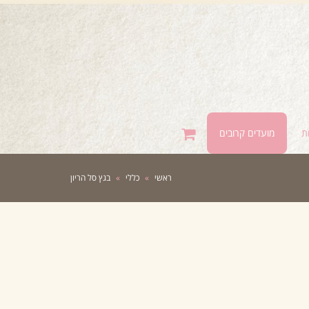
ת
מועדים קרובים
ראשי
»
כללי
»
בגץ סל הריון