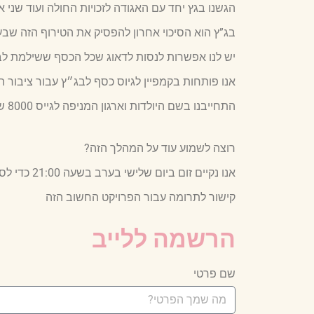
הגשנו בגץ יחד עם האגודה לזכויות החולה ועוד שני
בג”ץ הוא הסיכוי אחרון להפסיק את הטירוף הזה שב
יש לנו אפשרות לנסות לדאוג שכל הכסף ששילמת לבי
אנו פותחות בקמפיין לגיוס כסף לבג״ץ עבור ציבור הי
התחייבנו בשם היולדות וארגון המניפה לגייס 8000 ש״ח ואנחנו מקוות לעשות זאת בהקדם כדי להציל את המצב.
רוצה לשמוע עוד על המהלך הזה?
אנו נקיים זום ביום שלישי בערב בשעה 21:00 כדי לספר לכן את כל הפרטים ולתת מענה לכל השאלות
קישור לתרומה עבור הפרויקט החשוב הזה
הרשמה ללייב
שם פרטי