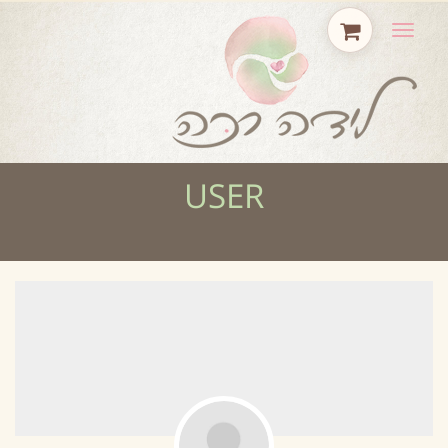
תפריט
USER